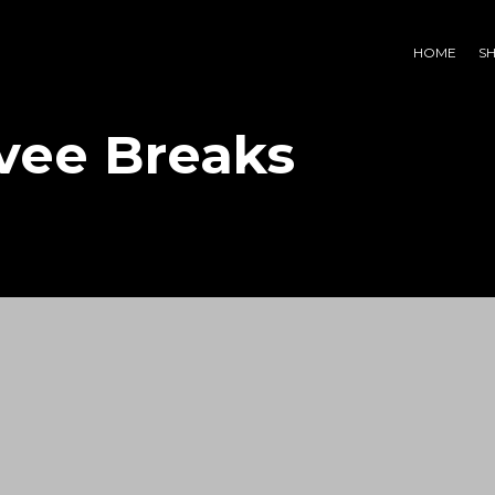
HOME
S
vee Breaks