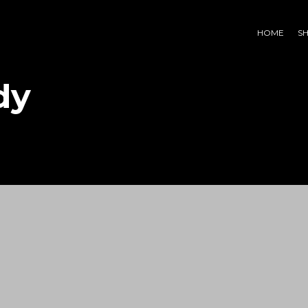
HOME
S
dy