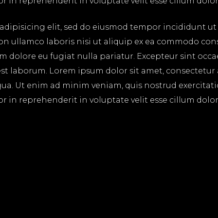
in reprehenderit in voluptate velit esse cillum dolore
adipisicing elit, sed do eiusmod tempor incididunt ut
on ullamco laboris nisi ut aliquip ex ea commodo cons
lum dolore eu fugiat nulla pariatur. Excepteur sint occ
 est laborum. Lorem ipsum dolor sit amet, consectetur
ua. Ut enim ad minim veniam, quis nostrud exercitatio
in reprehenderit in voluptate velit esse cillum dolore